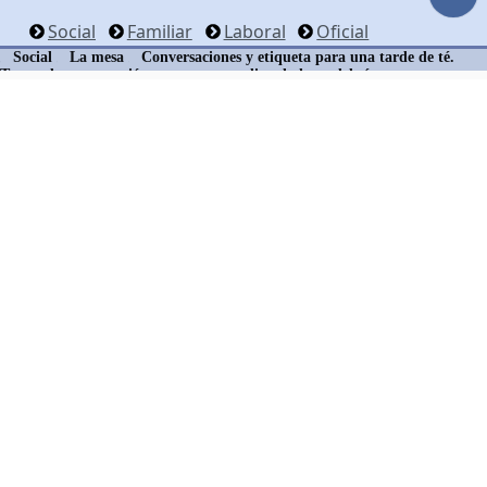
Social
Familiar
Laboral
Oficial
Social
La mesa
Conversaciones y etiqueta para una tarde de té.
Temas de conversación para una tertulia a la hora del té