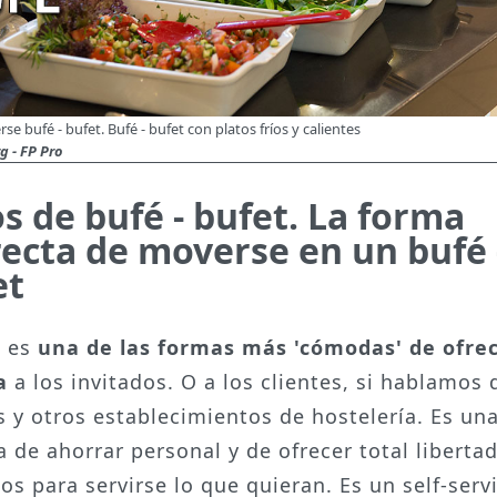
 bufé - bufet. Bufé - bufet con platos fríos y calientes
g - FP Pro
s de bufé - bufet. La forma
recta de moverse en un bufé 
et
é es
una de las formas más 'cómodas' de ofre
a
a los invitados. O a los clientes, si hablamos 
s y otros establecimientos de hostelería. Es un
 de ahorrar personal y de ofrecer total libertad
dos para servirse lo que quieran. Es un self-serv