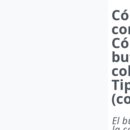
Có
co
Có
bu
co
Ti
(c
El b
la 