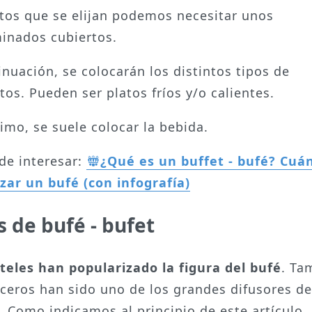
atos que se elijan podemos necesitar unos
inados cubiertos.
inuación, se colocarán los distintos tipos de
tos. Pueden ser platos fríos y/o calientes.
timo, se suele colocar la bebida.
de interesar:
¿Qué es un buffet - bufé? Cuá
zar un bufé (con infografía)
s de bufé - bufet
teles han popularizado la figura del bufé
. Ta
uceros han sido uno de los grandes difusores de
t. Como indicamos al principio de este artículo,