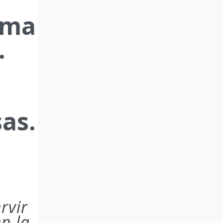
rma
.
as.
rvir
n la