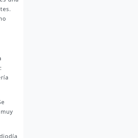
tes.
omo
a
:
ría
Se
s muy
diodía