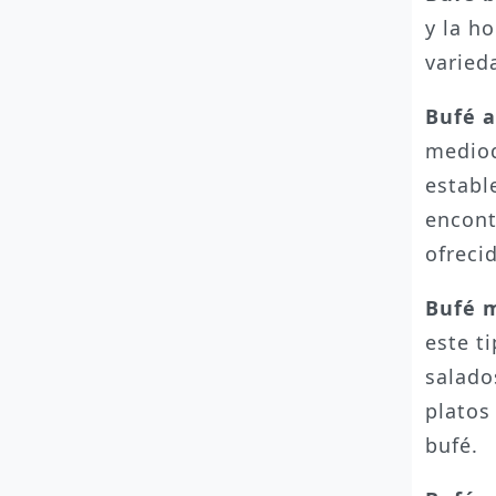
y la h
varied
Bufé 
mediod
establ
encont
ofreci
Bufé 
este t
salado
platos
bufé.