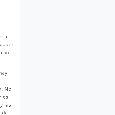
e se
 poder
ocan
 hay
,
a. No
rios
y las
n de