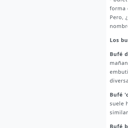
forma 
Pero, 
nombr
Los bu
Bufé 
mañana
embuti
divers
Bufé '
suele 
simila
Bufé 