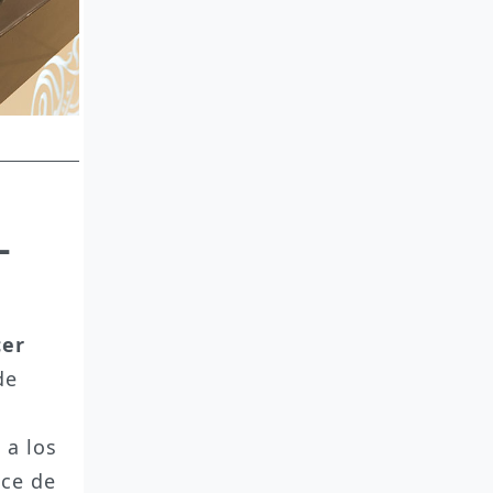
-
cer
de
a
 a los
ice de