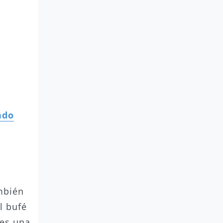
ndo
mbién
l bufé
 es una