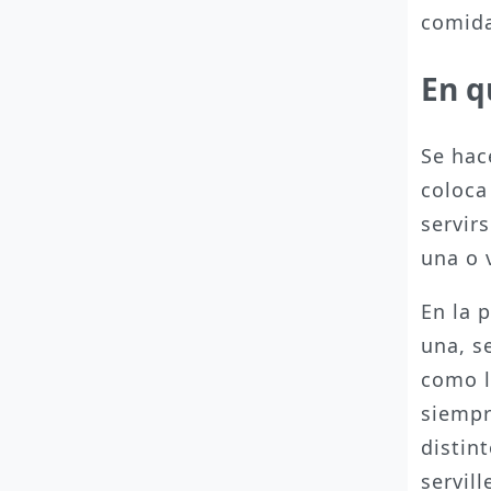
comid
En q
Se hac
coloca
servir
una o 
En la 
una, s
como lo
siempr
distin
servill