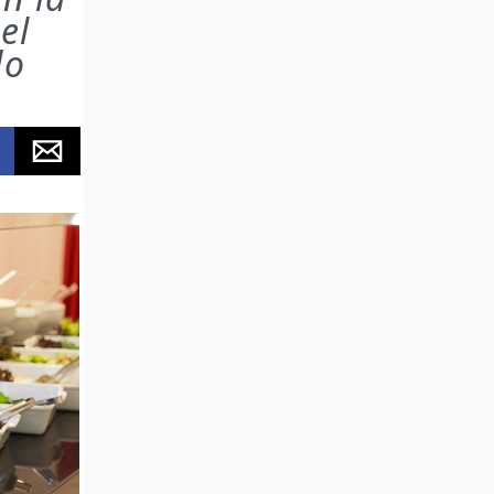
el
do