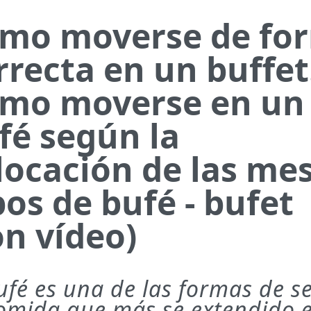
mo moverse de fo
rrecta en un buffet
mo moverse en un
fé según la
locación de las mes
pos de bufé - bufet
on vídeo)
ufé es una de las formas de se
comida que más se extendido e