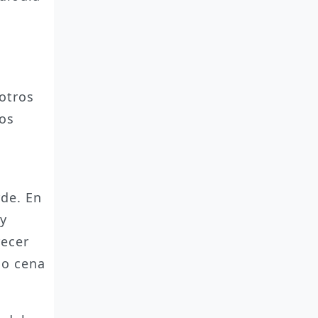
 otros
mos
rde. En
 y
recer
 o cena