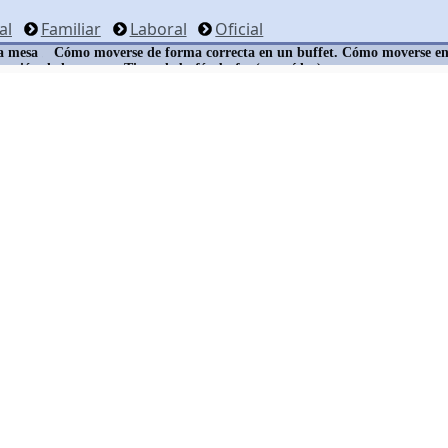
al
Familiar
Laboral
Oficial
a mesa
Cómo moverse de forma correcta en un buffet. Cómo moverse en
ocación de las mesas. Tipos de bufé - bufet (con vídeo)