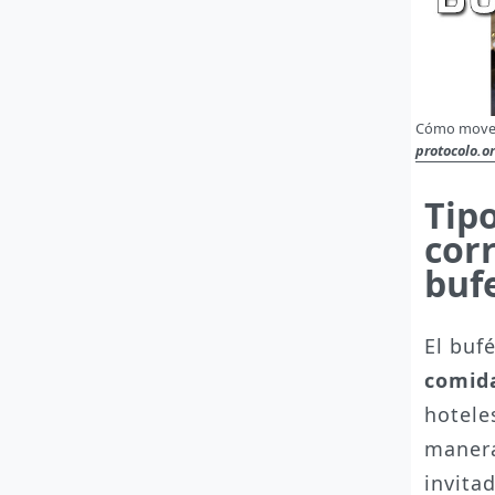
Cómo moverse
protocolo.or
Tipo
cor
buf
El buf
comid
hotele
manera
invita