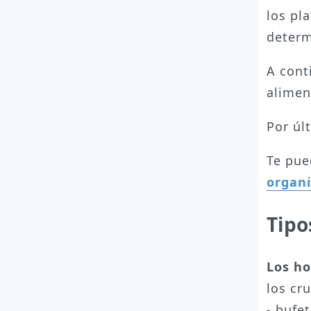
los pl
determ
A cont
alimen
Por úl
Te pue
organi
Tipo
Los ho
los cr
- bufe