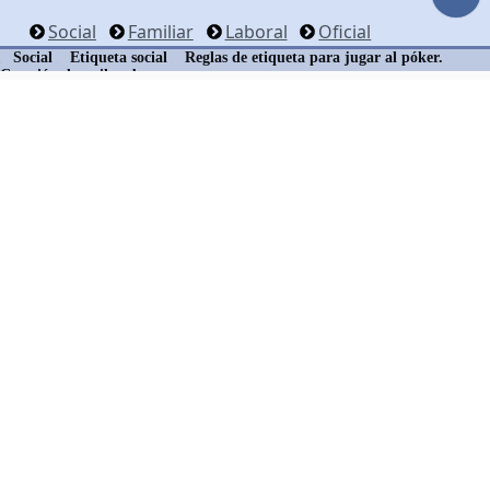
Social
Familiar
Laboral
Oficial
Social
Etiqueta social
Reglas de etiqueta para jugar al póker.
Cuestión de estilo y buenas maneras