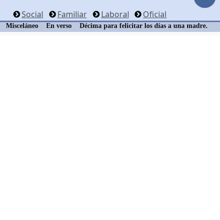
Social
Familiar
Laboral
Oficial
Misceláneo
En verso
Décima para felicitar los días a una madre.