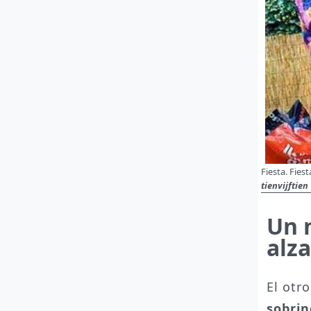
Fiesta. Fies
tienvijftien
Un 
alza
El otr
sobrin