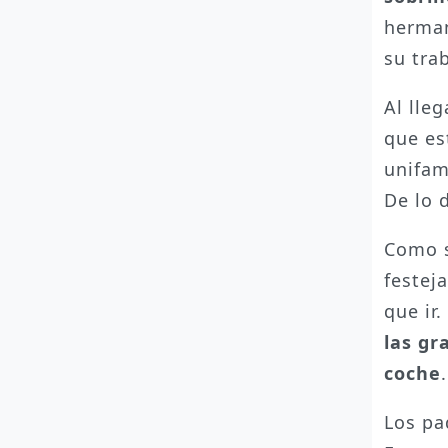
herman
su tra
Al lle
que es
unifam
De lo 
Como s
festej
que ir
las gr
coche
.
Los pa