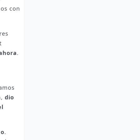
dos con
res
t
 ahora
.
íamos
a,
dio
el
do
.