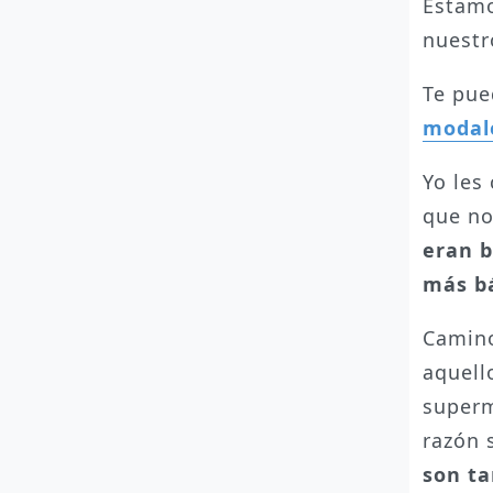
Estamo
nuestr
Te pue
modale
Yo les
que no
eran b
más b
Camino
aquell
superm
razón 
son t