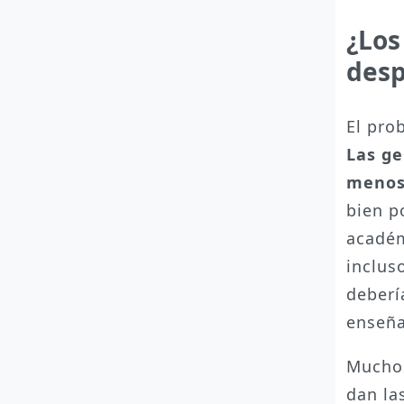
¿Los
des
El pro
Las ge
menos
bien p
académ
inclus
deberí
enseña
Muchos
dan la