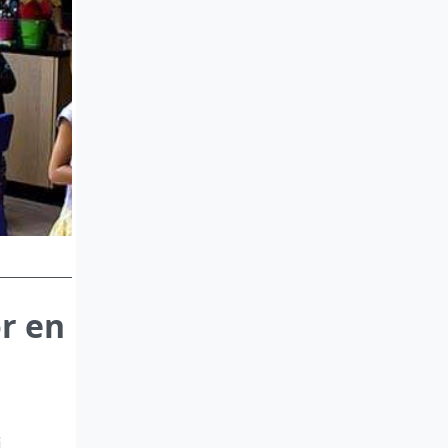
r en
i