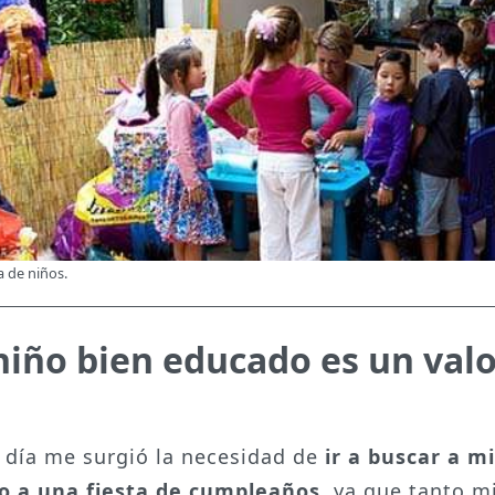
ta de niños.
niño bien educado es un valo
o día me surgió la necesidad de
ir a buscar a mi
o a una fiesta de cumpleaños
, ya que tanto m