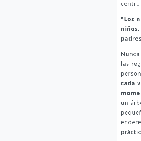
centro
"Los n
niños.
padre
Nunca 
las re
person
cada v
momen
un árb
pequeñ
endere
prácti