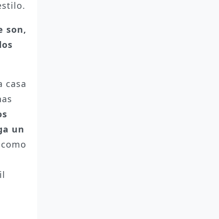
stilo.
e son,
los
a casa
nas
os
ega un
s como
il