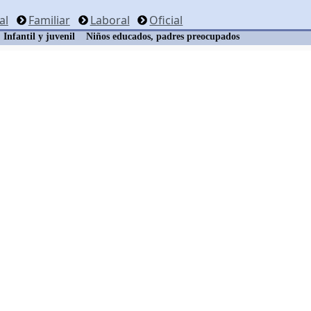
al
Familiar
Laboral
Oficial
Infantil y juvenil
Niños educados, padres preocupados