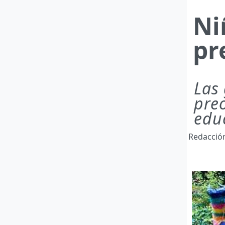
Ni
pr
Las
pre
edu
Redacci