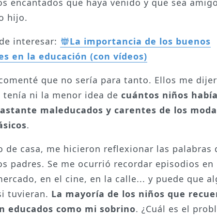
s encantados que haya venido y que sea amig
o hijo.
de interesar:
La importancia de los buenos
s en la educación (con vídeos)
 comenté que no sería para tanto. Ellos me dije
 tenía ni la menor idea de
cuántos niños habí
astante maleducados y carentes de los moda
ásicos
.
 de casa, me hicieron reflexionar las palabras 
os padres. Se me ocurrió recordar episodios en 
ercado, en el cine, en la calle... y puede que a
si tuvieran.
La mayoría de los niños que recue
an educados como mi sobrino
. ¿Cuál es el pro