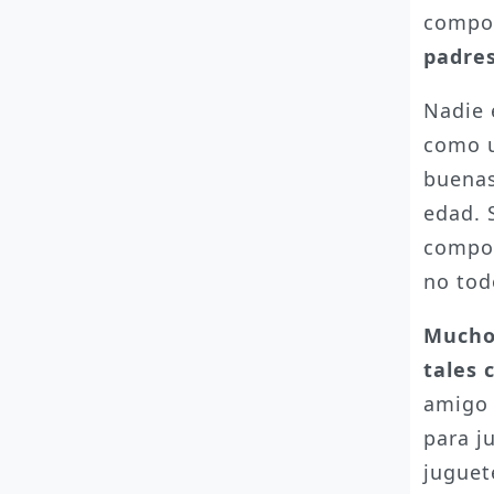
compor
padres
Nadie 
como u
buenas
edad. 
compor
no tod
Muchos
tales
amigo 
para j
juguet