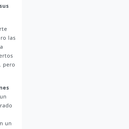
 sus
rte
ero las
la
iertos
, pero
nes
 un
arado
en un