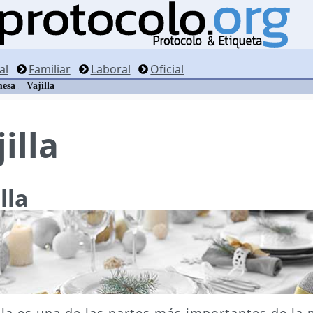
al
Familiar
Laboral
Oficial
mesa
Vajilla
illa
lla
illa es una de las partes más importantes de la