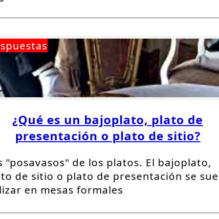
spuestas
¿Qué es un bajoplato, plato de
presentación o plato de sitio?
s "posavasos" de los platos. El bajoplato,
ato de sitio o plato de presentación se sue
ilizar en mesas formales