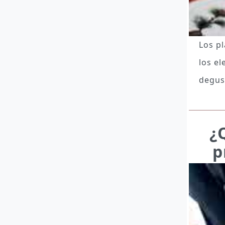
Los p
los e
degus
¿
p