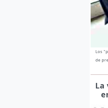
Los "p
de pr
La 
e