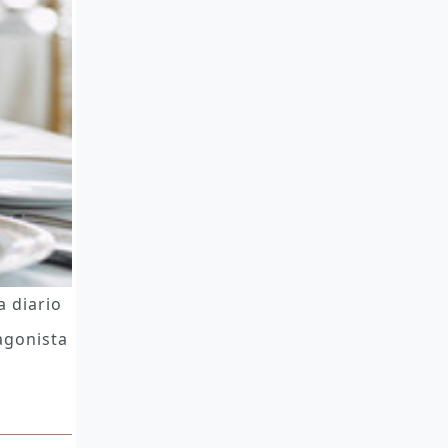
a diario
agonista