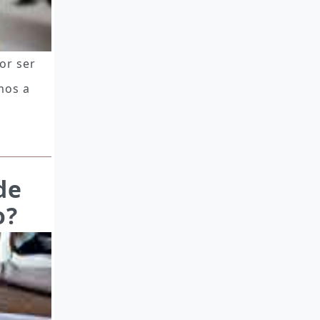
or ser
mos a
de
o?