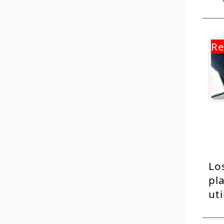
Re
Lo
pl
ut