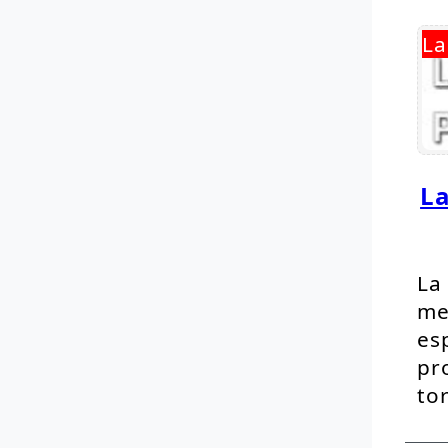
La
La
La
me
es
pr
to