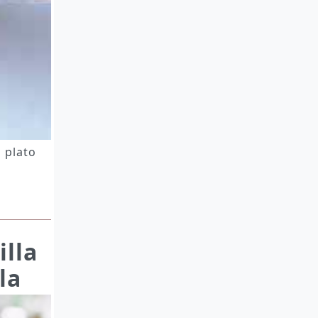
o plato
illa
la