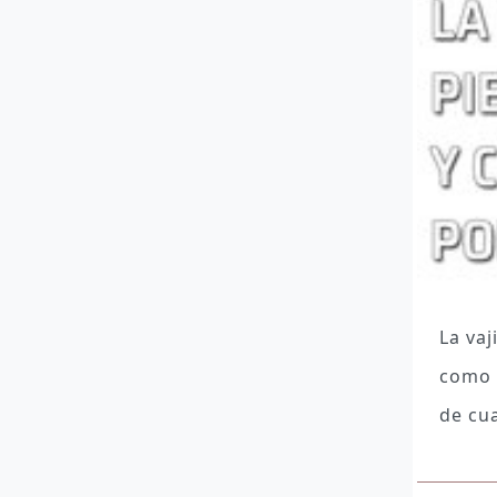
La vaj
como 
de cu