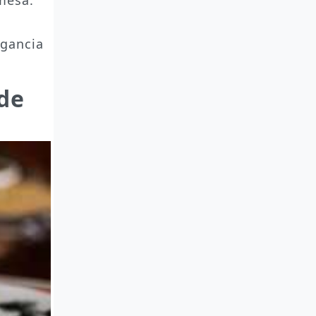
egancia
 de