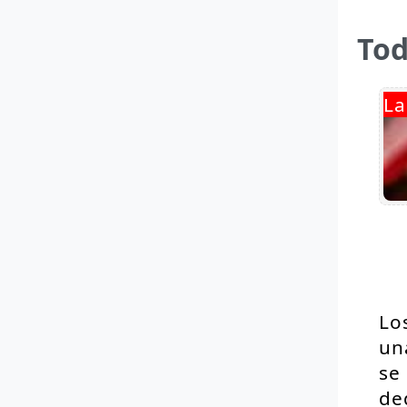
Tod
La
Lo
un
se
de